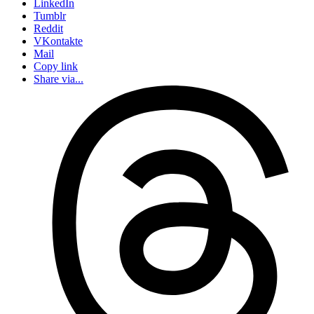
LinkedIn
Tumblr
Reddit
VKontakte
Mail
Copy link
Share via...