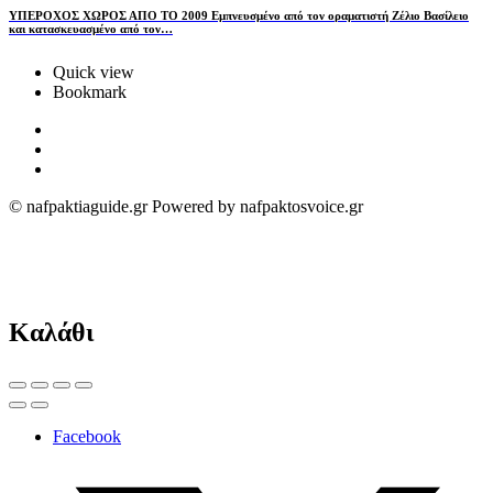
ΥΠΕΡΟΧΟΣ ΧΩΡΟΣ ΑΠΟ ΤΟ 2009 Εμπνευσμένο από τον οραματιστή Ζέλιο Βασίλειο
και κατασκευασμένο από τον…
Quick view
Bookmark
© nafpaktiaguide.gr Powered by nafpaktosvoice.gr
Καλάθι
Facebook