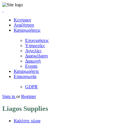
Κεντρικη
Αναζήτηση
Καταχωρήσεις
Επιχειρήσεις
Υπηρεσίες
Αγγελίες
Διασκέδαση
Διαμονή
Events
Καταχωρήστε
Επικοινωνία
GDPR
Sign in
or
Register
Liagos Supplies
Καλέστε τώρα