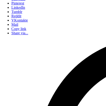
Pinterest
LinkedIn
Tumblr
Reddit
VKontakte
Mail
Copy link
Share via...