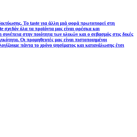
 δικτύωσης. Το taste για άλλη μιά φορά πρωτοπορεί στη
ste σχεδόν όλα τα προϊόντα μας είναι φρέσκα και
η συνέπεια στην ποιότητα των υλικών και ο σεβασμός στις δικές
γικότητα. Οι προμηθευτές μας είναι πιστοποιημένοι
λογίζουμε πάντα το χρόνο ψησίματος και κατανάλωσης έτσι