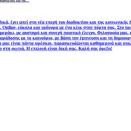
 διαδυκτίου και της…
ικά, έχει μπεί στη νέα εποχή του διαδυκτίου και της κοινωνικής
. Online, εύκολα και γρήγορα με ένα κλικ στην πόρτα σας. Στο ta
μεράκι, με αυστηρό και συνεχή ποιοτικό έλεγχο. Φιλοσοφία μας, 
αράδοσης με το καινούριο, με βάση την έμπνευση και τη δημιουρ
ι μας είναι πάντα φρέσκοι, παρασκευάζονται καθημερινά και υπο
ο στη φωτιά. Η επιλογή είναι δική σας. Καλή σας όρεξη!