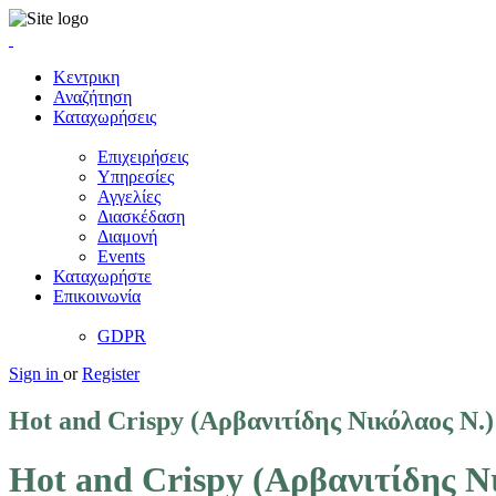
Κεντρικη
Αναζήτηση
Καταχωρήσεις
Επιχειρήσεις
Υπηρεσίες
Αγγελίες
Διασκέδαση
Διαμονή
Events
Καταχωρήστε
Επικοινωνία
GDPR
Sign in
or
Register
Hot and Crispy (Αρβανιτίδης Νικόλαος Ν.)
Hot and Crispy (Αρβανιτίδης Ν