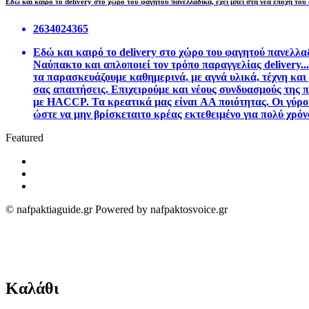
Εδώ και καιρό το delivery στο χώρο του φαγητού πανελλαδικά, έχει μπεί στη νέα εποχή του
2634024365
Ε
δώ και καιρό το delivery στο χώρο του φαγητού πανελλαδ
Ναύπακτο και απλοποιεί τον τρόπο παραγγελίας delivery...
τα παρασκευάζουμε καθημερινά, με αγνά υλικά, τέχνη και 
σας απαιτήσεις. Επιχειρούμε και νέους συνδυασμούς της π
με ΗΑCCΡ. Τα κρεατικά μας είναι ΑΑ ποιότητας. Οι γύρο
ώστε να μην βρίσκεταιτο κρέας εκτεθειμένο για πολύ χρόν
Featured
© nafpaktiaguide.gr Powered by nafpaktosvoice.gr
Καλάθι