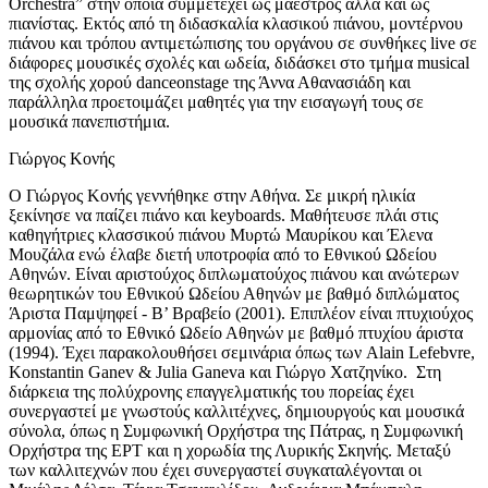
Orchestra” στην οποία συμμετέχει ως μαέστρος αλλά και ως
πιανίστας. Εκτός από τη διδασκαλία κλασικού πιάνου, μοντέρνου
πιάνου και τρόπου αντιμετώπισης του οργάνου σε συνθήκες live σε
διάφορες μουσικές σχολές και ωδεία, διδάσκει στο τμήμα musical
της σχολής χορού danceonstage της Άννα Αθανασιάδη και
παράλληλα προετοιμάζει μαθητές για την εισαγωγή τους σε
μουσικά πανεπιστήμια.
Γιώργος Κονής
Ο Γιώργος Κονής γεννήθηκε στην Αθήνα. Σε μικρή ηλικία
ξεκίνησε να παίζει πιάνο και keyboards. Μαθήτευσε πλάι στις
καθηγήτριες κλασσικού πιάνου Μυρτώ Μαυρίκου και Έλενα
Μουζάλα ενώ έλαβε διετή υποτροφία από το Εθνικού Ωδείου
Αθηνών. Είναι αριστούχος διπλωματούχος πιάνου και ανώτερων
θεωρητικών του Εθνικού Ωδείου Αθηνών με βαθμό διπλώματος
Άριστα Παμψηφεί - Β’ Βραβείο (2001). Επιπλέον είναι πτυχιούχος
αρμονίας από το Εθνικό Ωδείο Αθηνών με βαθμό πτυχίου άριστα
(1994). Έχει παρακολουθήσει σεμινάρια όπως των Alain Lefebvre,
Konstantin Ganev & Julia Ganeva και Γιώργο Χατζηνίκο. Στη
διάρκεια της πολύχρονης επαγγελματικής του πορείας έχει
συνεργαστεί με γνωστούς καλλιτέχνες, δημιουργούς και μουσικά
σύνολα, όπως η Συμφωνική Ορχήστρα της Πάτρας, η Συμφωνική
Ορχήστρα της ΕΡΤ και η χορωδία της Λυρικής Σκηνής. Μεταξύ
των καλλιτεχνών που έχει συνεργαστεί συγκαταλέγονται οι