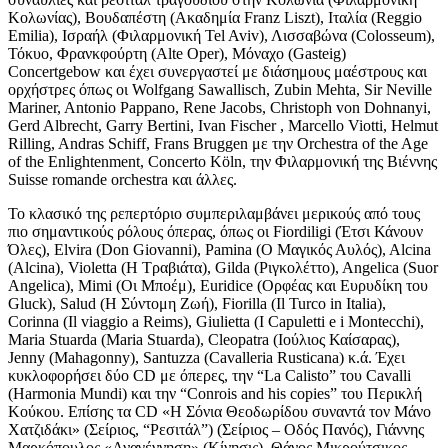
Κολωνίας), Βουδαπέστη (Ακαδημία Franz Liszt), Ιταλία (Reggio
Emilia), Ισραήλ (Φιλαρμονική Tel Aviv), Λισσαβώνα (Colosseum),
Τόκυο, Φρανκφούρτη (Alte Oper), Μόναχο (Gasteig)
Concertgebow και έχει συνεργαστεί με διάσημους μαέστρους και
ορχήστρες όπως οι Wolfgang Sawallisch, Zubin Mehta, Sir Neville
Mariner, Antonio Pappano, Rene Jacobs, Christoph von Dohnanyi,
Gerd Albrecht, Garry Bertini, Ivan Fischer , Marcello Viotti, Helmut
Rilling, Andras Schiff, Frans Bruggen με την Orchestra of the Age
of the Enlightenment, Concerto Köln, την Φιλαρμονική της Βιέννης
Suisse romande orchestra και άλλες.
Το κλασικό της ρεπερτόριο συμπεριλαμβάνει μερικούς από τους
πιο σημαντικούς ρόλους όπερας, όπως οι Fiordiligi (Έτσι Κάνουν
Όλες), Elvira (Don Giovanni), Pamina (Ο Μαγικός Αυλός), Alcina
(Alcina), Violetta (Η Τραβιάτα), Gilda (Ριγκολέττο), Angelica (Suor
Angelica), Mimi (Οι Μποέμ), Euridice (Ορφέας και Ευρυδίκη του
Gluck), Salud (Η Σύντομη Ζωή), Fiorilla (Il Turco in Italia),
Corinna (Il viaggio a Reims), Giulietta (I Capuletti e i Montecchi),
Maria Stuarda (Maria Stuarda), Cleopatra (Ιούλιος Καίσαρας),
Jenny (Mahagonny), Santuzza (Cavalleria Rusticana) κ.ά. Έχει
κυκλοφορήσει δύο CD με όπερες, την “La Calisto” του Cavalli
(Harmonia Mundi) και την “Conrois and his copies” του Περικλή
Κούκου. Επίσης τα CD «Η Σόνια Θεοδωρίδου συναντά τον Μάνο
Χατζιδάκι» (Σείριος, “Ρεσιτάλ”) (Σείριος – Οδός Πανός), Γιάννης
Μαρκόπουλος «Αναγέννηση» (Κίνησις), Θάνος Μικρούτσικος