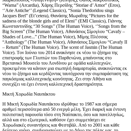
“Warna” (Arcardia), Χάρης Περσίδης “Storiae d’ Amor” (Eros),
‘’Arie Antiche‘’ (Legend Classics), “Sonia Thedoridou sings
Jacques Brel” (Et’cetera), Θανάσης Μωραΐτης “Pictures for the
sadness of the blonde girls and of Eleni’’ (EMI Classics), Γιάννης
Κωνσταντινίδης “30 Songs’’ (The Human Voice), ‘’Songs from the
Big Screen” (The Human Voice), Αθανάσιος Σίμογλου “Cavafy –
Shades of Love...” (The Human Voice), Μίμης Πλέσσας
“Anthology’’ (The Human Voice), Αθανάσιος Σίμογλου “Cavafy II
– Return” (The Human Voice). The scent of Jasmin (The Human
Voice). Tον Ιούνιο του 2014 ανακίνησε εκ νέου το ζήτημα της
επιστροφής των Γλυπτών του Παρθενώνα, μπαίνοντας στο
Βρετανικό Μουσείο του Λονδίνου με ομάδα καλλιτεχνών,
προκειμένου να κάνουν μια σιωπηλή διαμαρτυρία, ανακινώντας εκ
νέου το ζήτημα και κερδίζοντας ταυτόχρονα την συμπαράσταση της
παγκόσμιας καλλιτεχνικής κοινότητας. Ζει στην Αθήνα και
συνεχίζει να έχει έντονη καλλιτεχνική δραστηριότητα.
Μικτή Χορωδία Ναυπάκτου
Η Μικτή Χορωδία Ναυπάκτου ιδρύθηκε το 1987 και σήμερα
αριθμεί περισσότερα από 50 ενεργά μέλη. Έχει διαρκή και έντονη
πολιτιστική παρουσία τόσο στη Ναύπακτο, όσο και πανελληνίως,
αλλά και στο εξωτερικό, καθόσον έχει συμμετάσχει σε
Χορωδιακές συναντήσεις και Φεστιβάλ. Από το 2001 και κάθε
δεύτερο χρόνο, συνδιοργανώνει με το Δήμο της πόλης μας, το