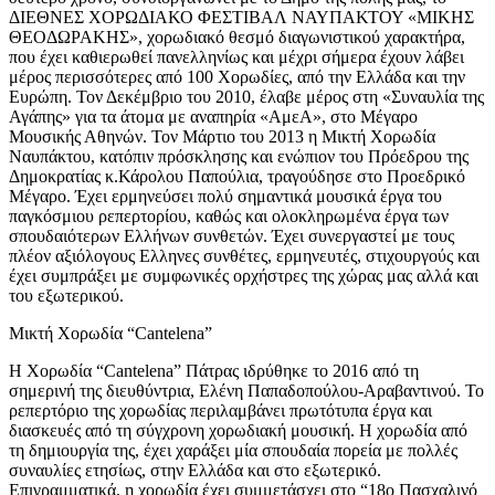
ΔΙΕΘΝΕΣ ΧΟΡΩΔΙΑΚΟ ΦΕΣΤΙΒΑΛ ΝΑΥΠΑΚΤΟΥ «ΜΙΚΗΣ
ΘΕΟΔΩΡΑΚΗΣ», χορωδιακό θεσμό διαγωνιστικού χαρακτήρα,
που έχει καθιερωθεί πανελληνίως και μέχρι σήμερα έχουν λάβει
μέρος περισσότερες από 100 Χορωδίες, από την Ελλάδα και την
Ευρώπη. Τον Δεκέμβριο του 2010, έλαβε μέρος στη «Συναυλία της
Αγάπης» για τα άτομα με αναπηρία «ΑμεΑ», στο Μέγαρο
Μουσικής Αθηνών. Toν Μάρτιο του 2013 η Μικτή Χορωδία
Ναυπάκτου, κατόπιν πρόσκλησης και ενώπιον του Πρόεδρου της
Δημοκρατίας κ.Κάρολου Παπούλια, τραγούδησε στο Προεδρικό
Μέγαρο. Έχει ερμηνεύσει πολύ σημαντικά μουσικά έργα του
παγκόσμιου ρεπερτορίου, καθώς και ολοκληρωμένα έργα των
σπουδαιότερων Ελλήνων συνθετών. Έχει συνεργαστεί με τους
πλέον αξιόλογους Ελληνες συνθέτες, ερμηνευτές, στιχουργούς και
έχει συμπράξει με συμφωνικές ορχήστρες της χώρας μας αλλά και
του εξωτερικού.
Μικτή Χορωδία “Cantelena”
Η Χορωδία “Cantelena” Πάτρας ιδρύθηκε το 2016 από τη
σημερινή της διευθύντρια, Ελένη Παπαδοπούλου-Αραβαντινού. Το
ρεπερτόριο της χορωδίας περιλαμβάνει πρωτότυπα έργα και
διασκευές από τη σύγχρονη χορωδιακή μουσική. Η χορωδία από
τη δημιουργία της, έχει χαράξει μία σπουδαία πορεία με πολλές
συναυλίες ετησίως, στην Ελλάδα και στο εξωτερικό.
Επιγραμματικά, η χορωδία έχει συμμετάσχει στο “18ο Πασχαλινό