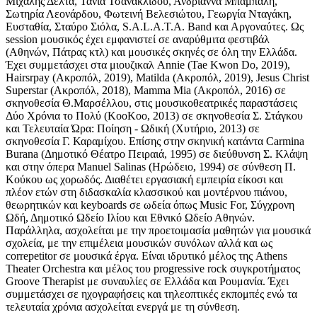
Μιχάλης Δέλτα, Τάνια Τσανακλίδου, Ανδριάννα Μπάμπαλη,
Σωτηρία Λεονάρδου, Φωτεινή Βελεσιώτου, Γεωργία Νταγάκη,
Ευσταθία, Σταύρο Σιόλα, S.A.L.A.T.A. Band και Αργοναύτες. Ως
session μουσικός έχει εμφανιστεί σε αναρύθμιτα φεστιβάλ
(Αθηνών, Πάτρας κτλ) και μουσικές σκηνές σε όλη την Ελλάδα.
Έχει συμμετάσχει στα μιουζικαλ Annie (Tae Kwon Do, 2019),
Hairsrpay (Ακροπόλ, 2019), Matilda (Ακροπόλ, 2019), Jesus Christ
Superstar (Ακροπόλ, 2018), Mamma Mia (Ακροπόλ, 2016) σε
σκηνοθεσία Θ.Μαρσέλλου, στις μουσικοθεατρικές παραστάσεις
Δύο Χρόνια το Πολύ (ΚοοΚοο, 2013) σε σκηνοθεσία Σ. Στάγκου
και Τελευταία Ώρα: Ποίηση - Ωδική (Χυτήριο, 2013) σε
σκηνοθεσία Γ. Καραμίχου. Επίσης στην σκηνική κατάντα Carmina
Burana (Δημοτικό Θέατρο Πειραιά, 1995) σε διεύθυνση Σ. Κλάψη
και στην όπερα Manuel Salinas (Ηρώδειο, 1994) σε σύνθεση Π.
Κούκου ως χορωδός. Διαθέτει εργασιακή εμπειρία είκοσι και
πλέον ετών στη διδασκαλία κλασσικού και μοντέρνου πιάνου,
θεωρητικών και keyboards σε ωδεία όπως Music For, Σύγχρονη
Ωδή, Δημοτικό Ωδείο Ιλίου και Εθνικό Ωδείο Αθηνών.
Παράλληλα, ασχολείται με την προετοιμασία μαθητών για μουσικά
σχολεία, με την επιμέλεια μουσικών συνόλων αλλά και ως
correpetitor σε μουσικά έργα. Είναι ιδρυτικό μέλος της Athens
Theater Orchestra και μέλος του progressive rock συγκροτήματος
Groove Therapist με συναυλίες σε Ελλάδα και Ρουμανία. Έχει
συμμετάσχει σε ηχογραφήσεις και τηλεοπτικές εκπομπές ενώ τα
τελευταία χρόνια ασχολείται ενεργά με τη σύνθεση.