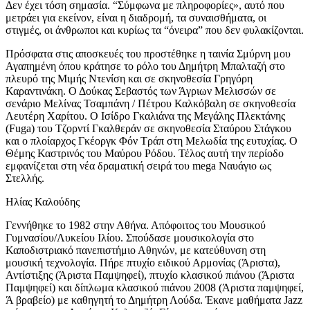
Δεν έχει τόση σημασία. “Σύμφωνα με πληροφορίες», αυτό που
μετράει για εκείνον, είναι η διαδρομή, τα συναισθήματα, οι
στιγμές, οι άνθρωποι και κυρίως τα “όνειρα” που δεν φυλακίζονται.
Πρόσφατα στις αποσκευές του προστέθηκε η ταινία Σμύρνη μου
Αγαπημένη όπου κράτησε το ρόλο του Δημήτρη Μπαλταζή στο
πλευρό της Μιμής Ντενίση και σε σκηνοθεσία Γρηγόρη
Καραντινάκη. Ο Δούκας Σεβαστός των Άγριων Μελισσών σε
σενάριο Μελίνας Τσαμπάνη / Πέτρου Καλκόβαλη σε σκηνοθεσία
Λευτέρη Χαρίτου. Ο Ισίδρο Γκαλιάνα της Μεγάλης Πλεκτάνης
(Fuga) του Τζορντί Γκαλθεράν σε σκηνοθεσία Σταύρου Στάγκου
και ο πλοίαρχος Γκέοργκ Φόν Τράπ στη Μελωδία της ευτυχίας. O
Θέμης Καστρινός του Μαύρου Ρόδου. Τέλος αυτή την περίοδο
εμφανίζεται στη νέα δραματική σειρά του mega Ναυάγιο ως
Στελλής.
Ηλίας Καλούδης
Γεννήθηκε το 1982 στην Αθήνα. Απόφοιτος του Μουσικού
Γυμνασίου/Λυκείου Ιλίου. Σπούδασε μουσικολογία στο
Καποδιστριακό πανεπιστήμιο Αθηνών, με κατεύθυνση στη
μουσική τεχνολογία. Πήρε πτυχίο ειδικού Αρμονίας (Άριστα),
Αντίστιξης (Άριστα Παμψηφεί), πτυχίο κλασικού πιάνου (Άριστα
Παμψηφεί) και δίπλωμα κλασικού πιάνου 2008 (Άριστα παμψηφεί,
Ά βραβείο) με καθηγητή το Δημήτρη Λούδα. Έκανε μαθήματα Jazz