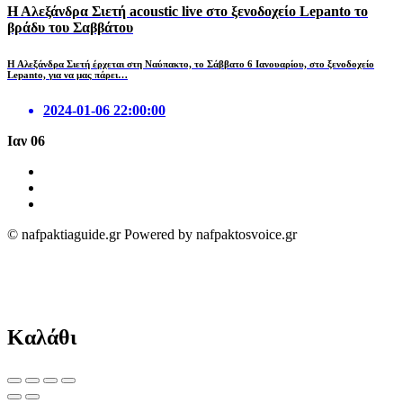
Η Αλεξάνδρα Σιετή acoustic live στο ξενοδοχείο Lepanto το
βράδυ του Σαββάτου
Η Αλεξάνδρα Σιετή έρχεται στη Ναύπακτο, το Σάββατο 6 Ιανουαρίου, στο ξενοδοχείο
Lepanto, για να μας πάρει…
2024-01-06 22:00:00
Ιαν
06
© nafpaktiaguide.gr Powered by nafpaktosvoice.gr
Καλάθι