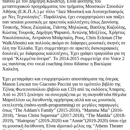
πιάνου με τον Δημήτρη Καλαντζή. Είναι φοιτητής του
μεταπτυχιακού προγράμματος του τμήματος Μουσικών Σπουδών
Αθήνας (Ε.Κ.Π.Α.) με τίτλο “Jazz Μουσική και Αυτοσχεδιασμός
με Νες Τεχνολογίες”. Παράλληλα, έχει ενορχηστρώσει και παίξει
σαν session μουσικός με αρκετούς καλλιτέχνες όπως Διονύσης
Τσακνής, Νίκος Ζιώγαλας, Γιάννης Μηλιώκας, Βασίλης Καζούλης,
Κώστας Τουρνάς, Δημήτρη Ψαριανό, Αντώνης Μιτζέλος, Χρήστος
Νικολόπουλος, Αντριάννα Μπάμπαλη, Ρους, Chris Eckman (The
WalkAbouts) και πολλούς ακόμα σε διάφορες μουσικές σκηνές σε
όλη την Έλλαδα. Έχει συμμετάσχει σε αρκετές δισκογραφικές
δουλειές με διάφορους καλλιτέχνες. Έχει γράψει τραγούδια για τη
σειρά “Κλεμμένα όνειρα”. Το 2014-2015 συμμετείχε στο Voice 2
ως πιανίστας στο vocal coaching όπου δίδασκε η Βικτώρια
Χαλκίτη.
Έχει μεταγράψει και ενορχηστρώσει αποσπάσματα της όπερας
Manon Lescaut του Giacomo Puccini για το ομότιτλο βιβλίο της
Τζίνας Φωτεινοπούλου (βιβλίο και CD) από τις εκδόσεις Άπαρσις.
Από το 2015 ξεκίνησε να συνεργάζεται με τη σκηνοθέτιδα Θέμιδα
Μαρσέλλου ως διευθυντής ορχήστρας αλλά και ως μουσικός
εκτελεστής (πιάνο-synth-programming) σε μεγάλες παραγωγές
όπως “The Addam’s Family” (2015-2016), “Mamma Mia” (2016-
2018), “Jesus Christ Superstar” (2017-2018), “The Matilda” (2018-
2019), “Hairspray” (2019-2020) και “Annie”(2019-2020) όπου είχε
τη μουσική διεύθυνση. Είναι ιδρυτικό μέλος της “Athens Theater