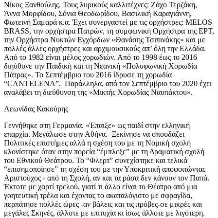
Νίκος Ξανθούλης. Τους λυρικούς καλλιτέχνες: Ζάχο Τερζάκη,
Άννα Μορφίδου, Σόνια Θεοδωρίδου, Βασιλική Καραγιάννη,
Φωτεινή Σαμαρά κ.α. Έχει συνεργαστεί με τις ορχήστρες: MELOS
BRASS, την ορχήστρα Πατρών, τη συμφωνική Ορχήστρα της ΕΡΤ,
την Ορχήστρα Νυκτών Εγχόρδων «Θανάσης Τσιπινάκης» και με
πολλές άλλες ορχήστρες και αρχιμουσικούς απ’ όλη την Ελλάδα.
Από το 1982 είναι μέλος χορωδιών. Από το 1998 έως το 2016
διηύθυνε την Παιδική και τη Νεανική «Πολυφωνική Χορωδία
Πάτρας». Το Σεπτέμβριο του 2016 ίδρυσε τη χορωδία
“CANTELENA”. Παράλληλα, από τον Σεπτέμβριο του 2020 έχει
αναλάβει τη διεύθυνση της «Μικτής Χορωδίας Ναυπάκτου».
Λεωνίδας Κακούρης
Γεννήθηκε στη Γερμανία. «Έπαιξε» ως παιδί στην ελληνική
επαρχία. Μεγάλωσε στην Αθήνα. Ξεκίνησε να σπουδάζει
Πολιτικές επιστήμες αλλά η σχέση του με τη Νομική σχολή
κλονίστηκε όταν στην πορεία “έμπλεξε” με τη Δραματική σχολή
του Εθνικού Θεάτρου. Το “Φλερτ” συνεχίστηκε και τελικά
“επισημοποίησε” τη σχέση του με την Υποκριτική αποφοιτώντας
Αριστούχος - από τη Σχολή, αν και τα ράσα δεν κάνουν τον Παπά.
Έκτοτε με χαρτί τρελού, γιατί τι άλλο είναι το Θέατρο από μια
γοητευτική τρέλα και έχοντας το ακαταλόγιστο με σφραγίδα,
περπάτησε πολλές ώρες -αν βάλεις και τις πρόβες-σε μικρές και
μεγάλες Σκηνές, άλλοτε με επιτυχία κι ίσως άλλοτε με λιγότερη.