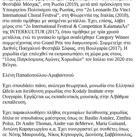
Φεστιβάλ Μόσχας”, στη Ρωσία (2019), μετά από πρόσκληση του
Υπουργείου Πολιτισμού της Ρωσίας, στο “2o Leonardo Da Vinci
International Choral Festival”, στη Φλωρεντία της Ιταλίας (2018),
στο οποίο τιμήθηκε με ασημένιο μετάλλιο. Έχει, επίσης, λάβει
μέρος στο “2ο International Festival & Competition KalamataΆs”
της INTERKULTUR (2017), όπου τιμήθηκε με τρία χρυσά
μετάλλια, ενώ το γυναικείο τμήμα αναδείχθηκε Category Winner
συμμετέχοντας στο Grand Prix του διαγωνισμού. Συμμετείχε στο
Διεθνές Πασχαλινό Φεστιβάλ Σόφιας, στη Βουλγαρία (2017). Η
χορωδία είχε επιλεχθεί να εκπροσωπήσει τη χώρα μας στους
“11ους Παγκόσμιους Αγώνες Χορωδιών” τον Ιούλιο του 2020 στο
Βέλγιο.
Ελένη Παπαδοπούλου-Αραβαντινού
Έχει σπουδάσει πιάνο, ανώτερα θεωρητικά, μονωδία στο Ελληνικό
Ωδείο και διεύθυνση χορωδίας στο Kodaly Institute στην
Ουγγαρία. Εργάζεται ως εκπαιδευτικός μουσικής στην Α/βάθμια
εκπαίδευση.
Έχει παρακολουθήσει πλήθος σεμιναρίων διεύθυνσης χορωδίας
δίπλα σε σπουδαίους μαέστρους όπως οι: Basilio Astulez, Zimfira
Poloz, Dr Andre Thomas, Andre van deMerwe, Maria Guinand,
Αντώνη Καραγεωργίου κ.α. Έχει συνεργαστεί με συνθέτες όπως
οι: Νότης Μαυρουδής, Νίκος Κηπουργός, Διονύσης Σαββόπουλος,