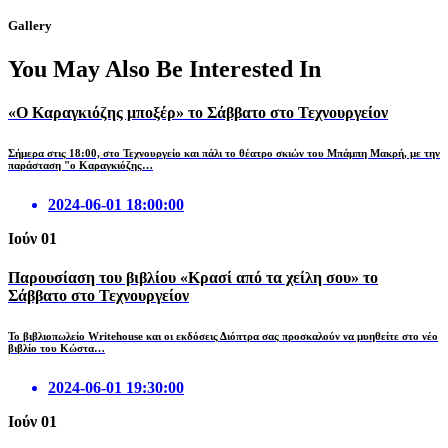
Gallery
You May Also Be Interested In
«Ο Καραγκιόζης μποξέρ» το Σάββατο στο Τεχνουργείον
Σήμερα στις 18:00, στο Τεχνουργείο και πάλι το θέατρο σκιών του Μπάμπη Μακρή, με την
παράσταση "ο Καραγκιόζης…
2024-06-01 18:00:00
Ιούν
01
Παρουσίαση του βιβλίου «Κρασί από τα χείλη σου» το
Σάββατο στο Τεχνουργείον
Το βιβλιοπωλείο Writehouse και οι εκδόσεις Διόπτρα σας προσκαλούν να μυηθείτε στο νέο
βιβλίο του Κώστα…
2024-06-01 19:30:00
Ιούν
01