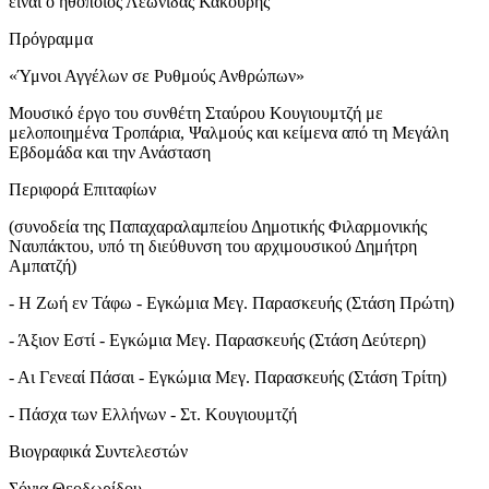
είναι ο ηθοποιός Λεωνίδας Κακούρης
Πρόγραμμα
«Ύμνοι Αγγέλων σε Ρυθμούς Ανθρώπων»
Μουσικό έργο του συνθέτη Σταύρου Κουγιουμτζή με
μελοποιημένα Τροπάρια, Ψαλμούς και κείμενα από τη Μεγάλη
Εβδομάδα και την Ανάσταση
Περιφορά Επιταφίων
(συνοδεία της Παπαχαραλαμπείου Δημοτικής Φιλαρμονικής
Ναυπάκτου, υπό τη διεύθυνση του αρχιμουσικού Δημήτρη
Αμπατζή)
- Η Ζωή εν Τάφω - Εγκώμια Μεγ. Παρασκευής (Στάση Πρώτη)
- Άξιον Εστί - Εγκώμια Μεγ. Παρασκευής (Στάση Δεύτερη)
- Αι Γενεαί Πάσαι - Εγκώμια Μεγ. Παρασκευής (Στάση Τρίτη)
- Πάσχα των Ελλήνων - Στ. Κουγιουμτζή
Βιογραφικά Συντελεστών
Σόνια Θεοδωρίδου