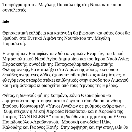
Το πρόγραμμα της Μεγάλης Παρασκευής στη Ναύπακτο και οι
συντελεστές
Info
Θρησκευτική ευλάβεια και κατάνυξη θα βιώσουν και φέτος όσοι θα
βρεθούν στο Ενετικό Λιμάνι της Ναυπάκτου την Μεγάλη
Παρασκευή.
Η πομπή των Επιταφίων των δύο κεντρικών Ενοριών, του Ιερού
Μητροπολιτικού Ναού Αγίου Δημητρίου και του Ιερού Ναού Αγίας
Παρασκευής, συνοδεία της Παπαχαραλαμπείου Δημοτικής
Φιλαρμονικής, θα καταλήξει στο Λιμάνι της πόλης, εκεί όπου
δεκάδες αναμμένες δάδες έχουν τοποθετηθεί στις πολεμίστρες, ο
φλεγόμενος σταυρός στέκει επιβλητικός στην είσοδο του Λιμανιού
και η ατμόσφαιρα κυριαρχείται από τους Ύμνους της Ημέρας.
Φέτος, η διεθνούς φήμης Σοπράνο, Σόνια Θεοδωρίδου θα
ερμηνεύσει το αριστουργηματικό έργο του σπουδαίου συνθέτη
Σταύρου Κουγιουμτζή «Ύμνοι Αγγέλων σε ρυθμούς ανθρώπων».
Συμμετέχουν η Μικτή Χορωδία Ναυπάκτου και η Xορωδία της
Πάτρας “CANTELENA” υπό τη διεύθυνση της μαέστρου Ελένης
Παπαδοπούλου-Αραβαντινού. Μουσική συνοδεία: Ηλίας
Καλούδης και Γιώργος Κονής. Στην αφήγηση και την απαγγελία θα