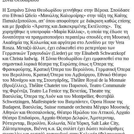
Η Σοπράνο Σόνια Θεοδωρίδου γεννήθηκε στην Βέροια. Σπούδασε
στο Εθνικό Ωδείο «Μανώλης Καλομοίρης» στην τάξη της Καίτης
Παπαλεξοπούλου, απ’ όπου αποφοίτησε με διάκριση καθώς επίσης
και με βραβείο «Άριστης και Διακεκριμένης Εκτέλεσης». Της
χορηγήθηκε η υποτροφία «Μαρία Κάλλας», η οποία της έδωσε τη
δυνατότητα να πραγματοποιήσει περαιτέρω σπουδές στη Μουσική
Ακαδημία της Κολωνίας και αργότερα στο Λονδίνο με την Vera
Rosza. Μεταξύ άλλων, έχει ειδικευθεί στο ρεπερτόριο των
Γερμανικών Τραγουδιών (Lieder) με την Elisabeth Schwarzkopf
και Christa ludwig. Η Σόνια Θεοδωρίδου έχει εμφανισθεί στα πιο
σημαντικά λυρικά θέατρα της Ευρώπης όπως η Όπερα της
Φρανκφούρτης, Κρατική Όπερα του Βερολίνου, Γερμανική Όπερα
του Βερολίνου, Κρατική Όπερα του Αμβούργου, Εθνικό Θέατρο
του Μονάχου και της Στουτγάρδης, Théâtre Royal de la Monnaie
(Βρυξέλλες), Théâtre Chatelet του Παρισιού, Teatro Communale
της Φιρέντζα, Teatro La Fenice της Βενετίας, Theatre της
Βασιλείας, Όπερα της Λυόν και του Montpellier, Φεστιβάλ
Schwetzingen, Maifestspiele του Βισμπάντεν, Opera House της
Budapest, Βασιλείας, Suisse romande orchestra Μέγαρο Μουσικής
Αθηνών και Θεσσαλονίκης, Θέατρο Ηρώδου του Αττικού, Αρχαίο
Θέατρο Επιδαύρου, Αρχαίο Θέατρο Δελφών, Άμστερνταμ,
Ρόττερνταμ, Βερολίνο, Κολωνία, Νέα Υόρκη, Salt Lake City,
Ζάλτσμπουργκ, Βιέννη κ.α. Ως σολίστ έχει δώσει πολυάριθμες
συναυλίες και ρεσιτάλ τραγουδιού στην Κολωνία (Φιλαρμονική