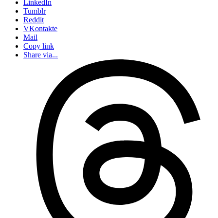
LinkedIn
Tumblr
Reddit
VKontakte
Mail
Copy link
Share via...