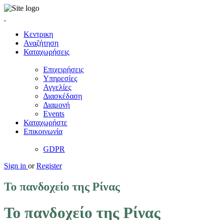
Κεντρικη
Αναζήτηση
Καταχωρήσεις
Επιχειρήσεις
Υπηρεσίες
Αγγελίες
Διασκέδαση
Διαμονή
Events
Καταχωρήστε
Επικοινωνία
GDPR
Sign in
or
Register
Το πανδοχείο της Ρίνας
Το πανδοχείο της Ρίνας