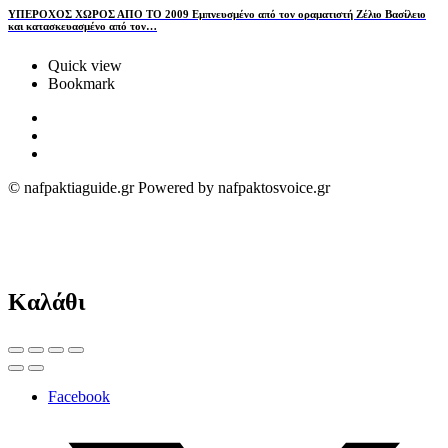
ΥΠΕΡΟΧΟΣ ΧΩΡΟΣ ΑΠΟ ΤΟ 2009 Εμπνευσμένο από τον οραματιστή Ζέλιο Βασίλειο
και κατασκευασμένο από τον…
Quick view
Bookmark
© nafpaktiaguide.gr Powered by nafpaktosvoice.gr
Καλάθι
Facebook