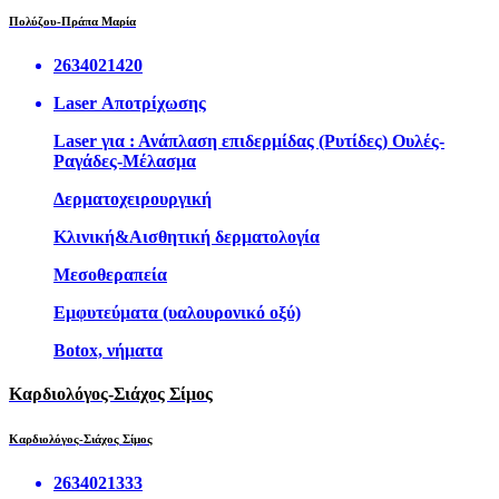
Πολύζου-Πράπα Μαρία
2634021420
Laser Αποτρίχωσης
Laser για : Ανάπλαση επιδερμίδας (Ρυτίδες) Ουλές-
Ραγάδες-Μέλασμα
Δερματοχειρουργική
Κλινική&Αισθητική δερματολογία
Μεσοθεραπεία
Εμφυτεύματα (υαλουρονικό οξύ)
Botox, νήματα
Καρδιολόγος-Σιάχος Σίμος
Καρδιολόγος-Σιάχος Σίμος
2634021333