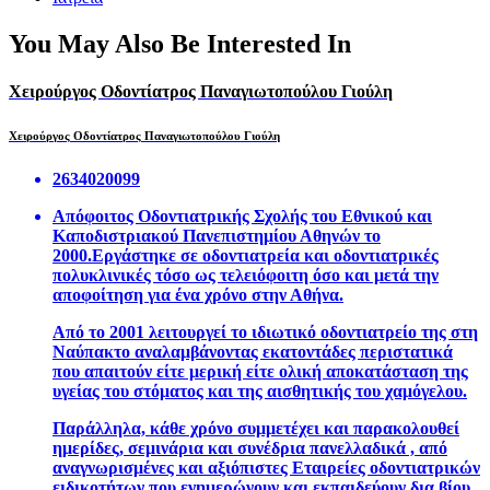
You May Also Be Interested In
Χειρούργος Οδοντίατρος Παναγιωτοπούλου Γιούλη
Χειρούργος Οδοντίατρος Παναγιωτοπούλου Γιούλη
2634020099
Απόφοιτος Οδοντιατρικής Σχολής του Εθνικού και
Καποδιστριακού Πανεπιστημίου Αθηνών το
2000.Εργάστηκε σε οδοντιατρεία και οδοντιατρικές
πολυκλινικές τόσο ως τελειόφοιτη όσο και μετά την
αποφοίτηση για ένα χρόνο στην Αθήνα.
Από το 2001 λειτουργεί το ιδιωτικό οδοντιατρείο της στη
Ναύπακτο αναλαμβάνοντας εκατοντάδες περιστατικά
που απαιτούν είτε μερική είτε ολική αποκατάσταση της
υγείας του στόματος και της αισθητικής του χαμόγελου.
Παράλληλα, κάθε χρόνο συμμετέχει και παρακολουθεί
ημερίδες, σεμινάρια και συνέδρια πανελλαδικά , από
αναγνωρισμένες και αξιόπιστες Εταιρείες οδοντιατρικών
ειδικοτήτων,που ενημερώνουν και εκπαιδεύουν δια βίου