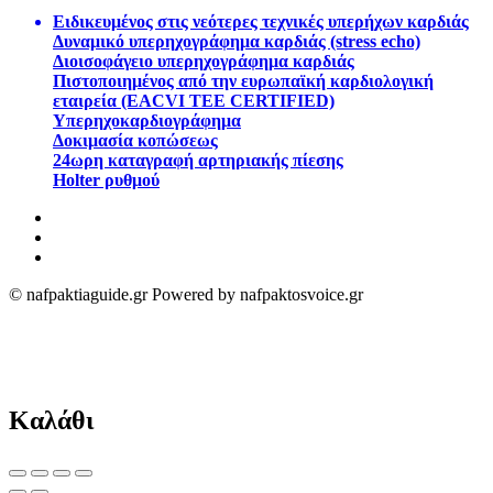
Ειδικευμένος στις νεότερες τεχνικές υπερήχων καρδιάς
Δυναμικό υπερηχογράφημα καρδιάς (stress echo)
Διοισοφάγειο υπερηχογράφημα καρδιάς
Πιστοποιημένος από την ευρωπαϊκή καρδιολογική
εταιρεία (EACVI TEE CERTIFIED)
Υπερηχοκαρδιογράφημα
Δοκιμασία κοπώσεως
24ωρη καταγραφή αρτηριακής πίεσης
Holter ρυθμού
© nafpaktiaguide.gr Powered by nafpaktosvoice.gr
Καλάθι