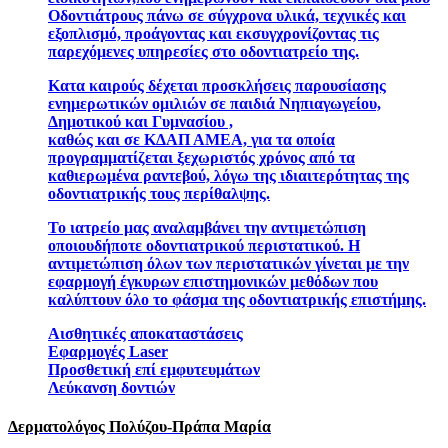
Οδοντιάτρους πάνω σε σύγχρονα υλικά, τεχνικές και
εξοπλισμό, προάγοντας και εκσυγχρονίζοντας τις
παρεχόμενες υπηρεσίες στο οδοντιατρείο της.
Κατα καιρούς δέχεται προσκλήσεις παρουσίασης
ενημερωτικών ομιλιών σε παιδιά Νηπιαγωγείου,
Δημοτικού και Γυμνασίου ,
καθώς και σε ΚΔΑΠ ΑΜΕΑ, για τα οποία
προγραμματίζεται ξεχωριστός χρόνος από τα
καθιερωμένα ραντεβού, λόγω της ιδιαιτερότητας της
οδοντιατρικής τους περίθαλψης.
Το ιατρείο μας αναλαμβάνει την αντιμετώπιση
οποιουδήποτε οδοντιατρικού περιστατικού. Η
αντιμετώπιση όλων των περιστατικών γίνεται με την
εφαρμογή έγκυρων επιστημονικών μεθόδων που
καλύπτουν όλο το φάσμα της οδοντιατρικής επιστήμης.
Αισθητικές αποκαταστάσεις
Εφαρμογές Laser
Προσθετική επί εμφυτευμάτων
Λεύκανση δοντιών
Δερματολόγος Πολύζου-Πράπα Μαρία