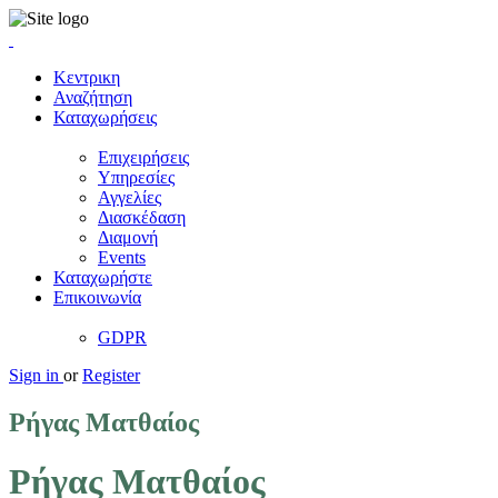
Κεντρικη
Αναζήτηση
Καταχωρήσεις
Επιχειρήσεις
Υπηρεσίες
Αγγελίες
Διασκέδαση
Διαμονή
Events
Καταχωρήστε
Επικοινωνία
GDPR
Sign in
or
Register
Ρήγας Ματθαίος
Ρήγας Ματθαίος