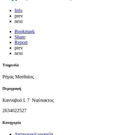
Info
prev
next
Bookmark
Share
Report
prev
next
Υπηρεσία
Ρήγας Ματθαίος
Περιγραφή
Κανναβού Ι. 7 Ναύπακτος
2634022527
Κατηγορία
Δικηγορικά γραφεία