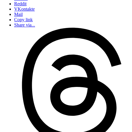
Reddit
VKontakte
Mail
Copy link
Share via...