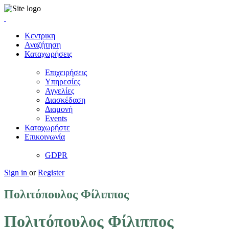
Κεντρικη
Αναζήτηση
Καταχωρήσεις
Επιχειρήσεις
Υπηρεσίες
Αγγελίες
Διασκέδαση
Διαμονή
Events
Καταχωρήστε
Επικοινωνία
GDPR
Sign in
or
Register
Πολιτόπουλος Φίλιππος
Πολιτόπουλος Φίλιππος