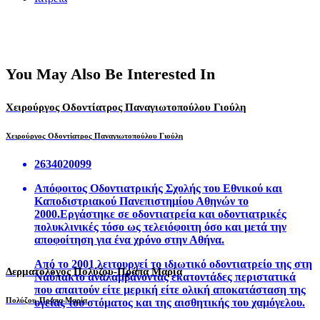
You May Also Be Interested In
Χειρούργος Οδοντίατρος Παναγιωτοπούλου Γιούλη
Χειρούργος Οδοντίατρος Παναγιωτοπούλου Γιούλη
2634020099
Απόφοιτος Οδοντιατρικής Σχολής του Εθνικού και
Καποδιστριακού Πανεπιστημίου Αθηνών το
2000.Εργάστηκε σε οδοντιατρεία και οδοντιατρικές
πολυκλινικές τόσο ως τελειόφοιτη όσο και μετά την
αποφοίτηση για ένα χρόνο στην Αθήνα.
Από το 2001 λειτουργεί το ιδιωτικό οδοντιατρείο της στη
Δερματολόγος Πολύζου-Πράπα Μαρία
Ναύπακτο αναλαμβάνοντας εκατοντάδες περιστατικά
που απαιτούν είτε μερική είτε ολική αποκατάσταση της
Πολύζου-Πράπα Μαρία
υγείας του στόματος και της αισθητικής του χαμόγελου.