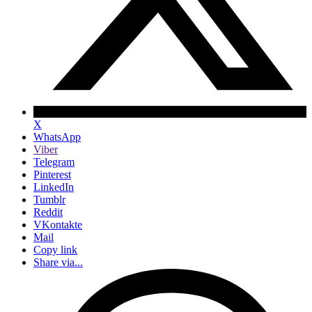
X
WhatsApp
Viber
Telegram
Pinterest
LinkedIn
Tumblr
Reddit
VKontakte
Mail
Copy link
Share via...