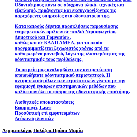
Οδοντιάτρους πάνω σε σύγχρονα υλικά, τεχνικές και
εξοπλισμό, προάγοντας και εκσυγχρονίζοντας τις
παρεχόμενες υπηρεσίες στο οδοντιατρείο της.
Κατα καιρούς δέχεται προσκλήσεις παρουσίασης
ενημερωτικών ομιλιών σε παιδιά Νηπιαγωγείου,
Δημοτικού και Γυμνασίου ,
καθώς και σε ΚΔΑΠ ΑΜΕΑ, για τα οποία
προγραμματίζεται ξεχωριστός χρόνος από τα
καθιερωμένα ραντεβού, λόγω της ιδιαιτερότητας της
οδοντιατρικής τους περίθαλψης.
Το ιατρείο μας αναλαμβάνει την αντιμετώπιση
οποιουδήποτε οδοντιατρικού περιστατικού. Η
αντιμετώπιση όλων των περιστατικών γίνεται με την
εφαρμογή έγκυρων επιστημονικών μεθόδων που
καλύπτουν όλο το φάσμα της οδοντιατρικής επιστήμης.
Αισθητικές αποκαταστάσεις
Εφαρμογές Laser
Προσθετική επί εμφυτευμάτων
Λεύκανση δοντιών
Δερματολόγος Πολύζου-Πράπα Μαρία