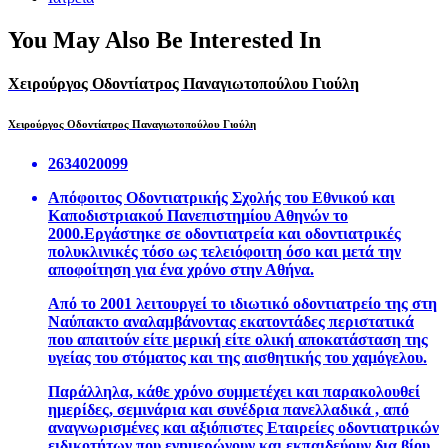
You May Also Be Interested In
Χειρούργος Οδοντίατρος Παναγιωτοπούλου Γιούλη
Χειρούργος Οδοντίατρος Παναγιωτοπούλου Γιούλη
2634020099
Απόφοιτος Οδοντιατρικής Σχολής του Εθνικού και
Καποδιστριακού Πανεπιστημίου Αθηνών το
2000.Εργάστηκε σε οδοντιατρεία και οδοντιατρικές
πολυκλινικές τόσο ως τελειόφοιτη όσο και μετά την
αποφοίτηση για ένα χρόνο στην Αθήνα.
Από το 2001 λειτουργεί το ιδιωτικό οδοντιατρείο της στη
Ναύπακτο αναλαμβάνοντας εκατοντάδες περιστατικά
που απαιτούν είτε μερική είτε ολική αποκατάσταση της
υγείας του στόματος και της αισθητικής του χαμόγελου.
Παράλληλα, κάθε χρόνο συμμετέχει και παρακολουθεί
ημερίδες, σεμινάρια και συνέδρια πανελλαδικά , από
αναγνωρισμένες και αξιόπιστες Εταιρείες οδοντιατρικών
ειδικοτήτων,που ενημερώνουν και εκπαιδεύουν δια βίου