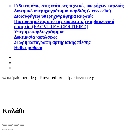
Ειδικευμένος στις νεότερες τεχνικές υπερήχων καρδιάς
Δυναμικό υπερηχογράφημα καρδιάς (stress echo)
Διοισοφάγειο υπερηχογράφημα καρδιάς
Πιστοποιημένος από την ευρωπαϊκή καρδιολογική
εταιρεία (EACVI TEE CERTIFIED)
Υπερηχοκαρδιογράφημα
Δοκιμασία κοπώσεως
24ωρη καταγραφή αρτηριακής πίεσης
Holter ρυθμού
© nafpaktiaguide.gr Powered by nafpaktosvoice.gr
Καλάθι