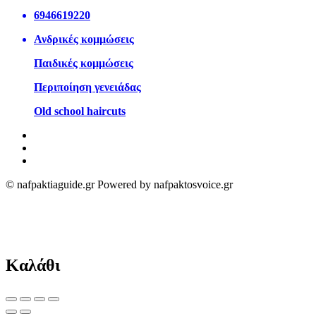
6946619220
Ανδρικές κομμώσεις
Παιδικές κομμώσεις
Περιποίηση γενειάδας
Old school haircuts
© nafpaktiaguide.gr Powered by nafpaktosvoice.gr
Καλάθι