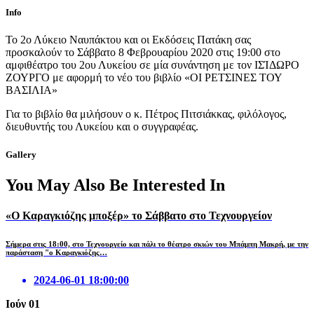
Info
To 2ο Λύκειο Ναυπάκτου και οι Εκδόσεις Πατάκη σας
προσκαλούν το Σάββατο 8 Φεβρουαρίου 2020 στις 19:00 στο
αμφιθέατρο του 2ου Λυκείου σε μία συνάντηση με τον ΙΣΊΔΩΡΟ
ΖΟΥΡΓΟ με αφορμή το νέο του βιβλίο «ΟΙ ΡΕΤΣΙΝΕΣ ΤΟΥ
ΒΑΣΙΛΙΑ»
Για το βιβλίο θα μιλήσουν ο κ. Πέτρος Πιτσιάκκας, φιλόλογος,
διευθυντής του Λυκείου και ο συγγραφέας.
Gallery
You May Also Be Interested In
«Ο Καραγκιόζης μποξέρ» το Σάββατο στο Τεχνουργείον
Σήμερα στις 18:00, στο Τεχνουργείο και πάλι το θέατρο σκιών του Μπάμπη Μακρή, με την
παράσταση "ο Καραγκιόζης…
2024-06-01 18:00:00
Ιούν
01