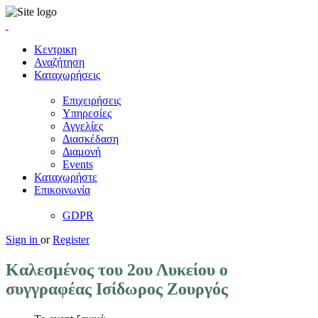
Κεντρικη
Αναζήτηση
Καταχωρήσεις
Επιχειρήσεις
Υπηρεσίες
Αγγελίες
Διασκέδαση
Διαμονή
Events
Καταχωρήστε
Επικοινωνία
GDPR
Sign in
or
Register
Καλεσμένος του 2ου Λυκείου ο
συγγραφέας Ισίδωρος Ζουργός