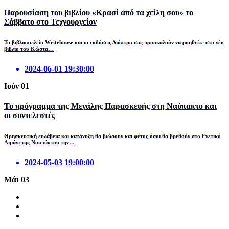
Παρουσίαση του βιβλίου «Κρασί από τα χείλη σου» το
Σάββατο στο Τεχνουργείον
Το βιβλιοπωλείο Writehouse και οι εκδόσεις Διόπτρα σας προσκαλούν να μυηθείτε στο νέο
βιβλίο του Κώστα…
2024-06-01 19:30:00
Ιούν
01
Το πρόγραμμα της Μεγάλης Παρασκευής στη Ναύπακτο και
οι συντελεστές
Θρησκευτική ευλάβεια και κατάνυξη θα βιώσουν και φέτος όσοι θα βρεθούν στο Ενετικό
Λιμάνι της Ναυπάκτου την…
2024-05-03 19:00:00
Μάι
03