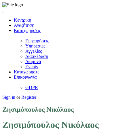
Κεντρικη
Αναζήτηση
Καταχωρήσεις
Επιχειρήσεις
Υπηρεσίες
Αγγελίες
Διασκέδαση
Διαμονή
Events
Καταχωρήστε
Επικοινωνία
GDPR
Sign in
or
Register
Ζησιμόπουλος Νικόλαος
Ζησιμόπουλος Νικόλαος