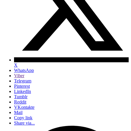
X
WhatsApp
Viber
Telegram
Pinterest
LinkedIn
Tumblr
Reddit
VKontakte
Mail
Copy link
Share via...