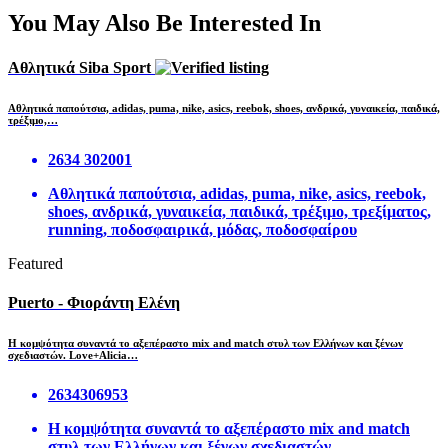
You May Also Be Interested In
Αθλητικά Siba Sport
Αθλητικά παπούτσια, adidas, puma, nike, asics, reebok, shoes, ανδρικά, γυναικεία, παιδικά,
τρέξιμο,…
2634 302001
Αθλητικά παπούτσια, adidas, puma, nike, asics, reebok,
shoes, ανδρικά, γυναικεία, παιδικά, τρέξιμο, τρεξίματος,
running, ποδοσφαιρικά, μόδας, ποδοσφαίρου
Featured
Puerto - Φιοράντη Ελένη
Η κομψότητα συναντά το αξεπέραστο mix and match στυλ των Ελλήνων και ξένων
σχεδιαστών. Love+Alicia…
2634306953
Η κομψότητα συναντά το αξεπέραστο mix and match
στυλ των Ελλήνων και ξένων σχεδιαστών.