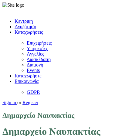
Κεντρικη
Αναζήτηση
Καταχωρήσεις
Επιχειρήσεις
Υπηρεσίες
Αγγελίες
Διασκέδαση
Διαμονή
Events
Καταχωρήστε
Επικοινωνία
GDPR
Sign in
or
Register
Δημαρχείο Ναυπακτίας
Δημαρχείο Ναυπακτίας