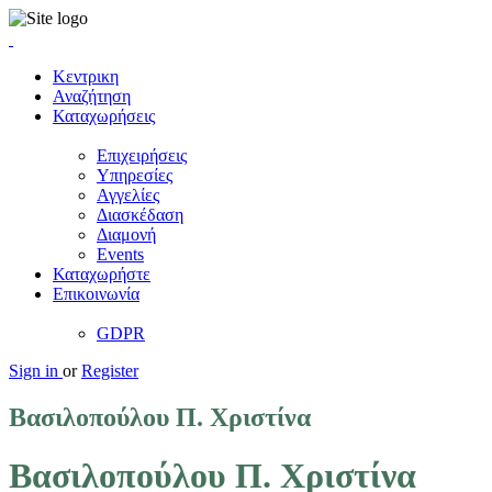
Κεντρικη
Αναζήτηση
Καταχωρήσεις
Επιχειρήσεις
Υπηρεσίες
Αγγελίες
Διασκέδαση
Διαμονή
Events
Καταχωρήστε
Επικοινωνία
GDPR
Sign in
or
Register
Βασιλοπούλου Π. Χριστίνα
Βασιλοπούλου Π. Χριστίνα