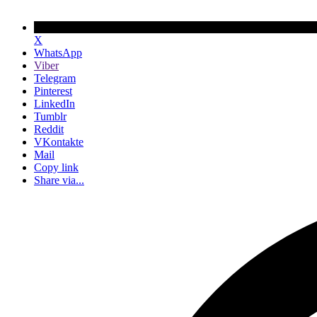
X
WhatsApp
Viber
Telegram
Pinterest
LinkedIn
Tumblr
Reddit
VKontakte
Mail
Copy link
Share via...