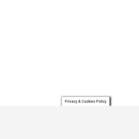
Διάτονος Φώτης Γ. Παντελής
Διάτονος Φώτης Γ. Παντελής
2634021114
Επιστήμη, τεχνολογία και μηχανική.
Στόχος μας η ποιότητα με επι
Privacy & Cookies Policy