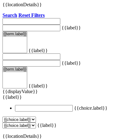
{{locationDetails}}
Search
Reset Filters
{{label}}
{{label}}
{{label}}
{{label}}
{{displayValue}}
{{label}}
{{choice.label}}
{{label}}
{{locationDetails}}