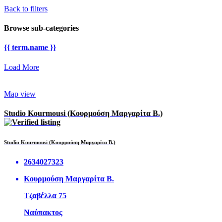
Back to filters
Browse sub-categories
{{ term.name }}
Load More
Map view
Studio Kourmousi (Κουρμούση Μαργαρίτα Β.)
Studio Kourmousi (Κουρμούση Μαργαρίτα Β.)
2634027323
Κουρμούση Μαργαρίτα Β.
Τζαβέλλα 75
Ναύπακτος