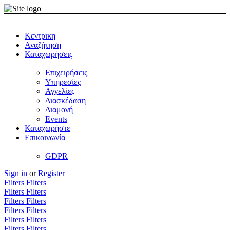
Κεντρικη
Αναζήτηση
Καταχωρήσεις
Επιχειρήσεις
Υπηρεσίες
Αγγελίες
Διασκέδαση
Διαμονή
Events
Καταχωρήστε
Επικοινωνία
GDPR
Sign in
or
Register
Filters
Filters
Filters
Filters
Filters
Filters
Filters
Filters
Filters
Filters
Filters
Filters