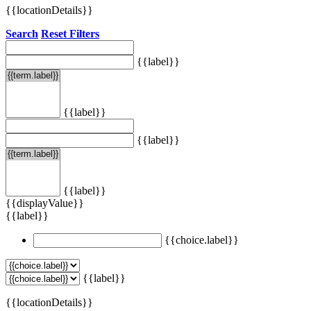
{{locationDetails}}
Search
Reset Filters
{{label}}
{{label}}
{{label}}
{{label}}
{{displayValue}}
{{label}}
{{choice.label}}
{{label}}
{{locationDetails}}