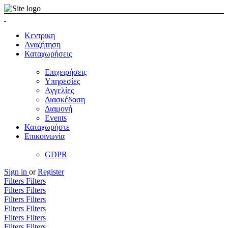
Κεντρικη
Αναζήτηση
Καταχωρήσεις
Επιχειρήσεις
Υπηρεσίες
Αγγελίες
Διασκέδαση
Διαμονή
Events
Καταχωρήστε
Επικοινωνία
GDPR
Sign in
or
Register
Filters
Filters
Filters
Filters
Filters
Filters
Filters
Filters
Filters
Filters
Filters
Filters